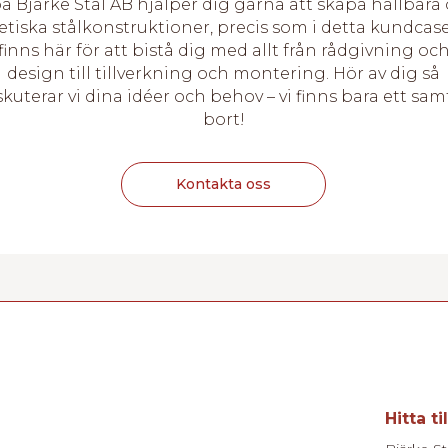
på Bjärke Stål AB hjälper dig gärna att skapa hållbara
etiska stålkonstruktioner, precis som i detta kundcase
finns här för att bistå dig med allt från rådgivning oc
design till tillverkning och montering. Hör av dig så
skuterar vi dina idéer och behov – vi finns bara ett sam
bort!
Kontakta oss
Hitta ti