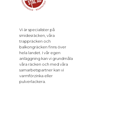
Vi är specialister på
smidesräcken, våra
trappräcken och
balkongräcken finns över
hela landet. I vår egen
anläggning kan vi grundmåla
våra räcken och med våra
samarbetspartner kan vi
varmförzinka eller
pulverlackera.