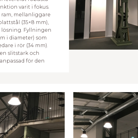
ktion varit i fokus.
 ram, mellanliggare
lattstål (35×8 mm),
r lösning. Fyllningen
mm i diameter) som
are i rör (34 mm).
n slitstark och
, anpassad för den