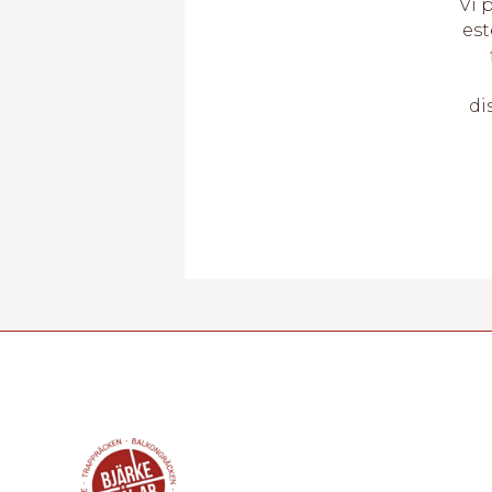
Vi 
est
di