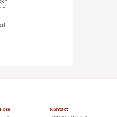
 och
. Vi
h
tal
ll oss
Kontakt
Telefon: 0322-653600