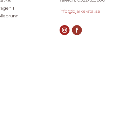
ål AB
vägen 11
info@bjarke-stal.se
ollebrunn