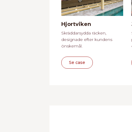
Hjortviken
Skräddarsydda räcken,
designade efter kundens
önskemål.
Se case