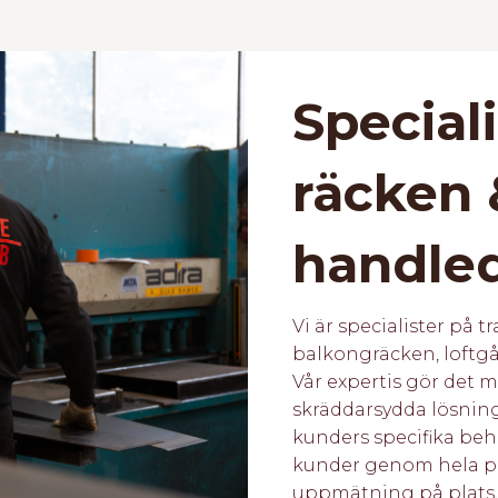
Special
räcken 
handle
Vi är specialister på 
balkongräcken, loftg
Vår expertis gör det m
skräddarsydda lösning
kunders specifika beho
kunder genom hela pr
uppmätning på plats, 