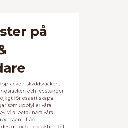
ister på
&
dare
trappräcken, skyddsräcken,
ångsräcken och ledstänger.
öjligt för oss att skapa
ar som uppfyller våra
v. Vi arbetar nära våra
ocessen – från
design och produktion till