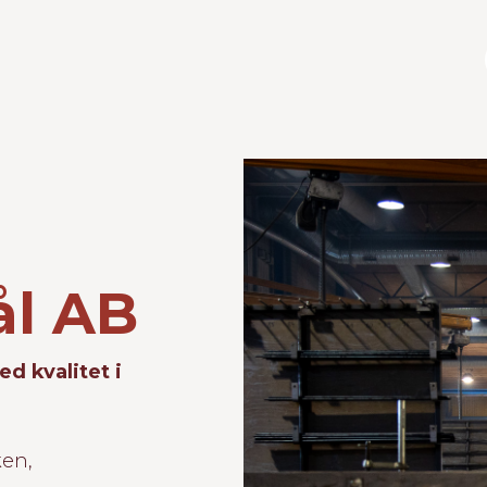
ål AB
d kvalitet i
ken,