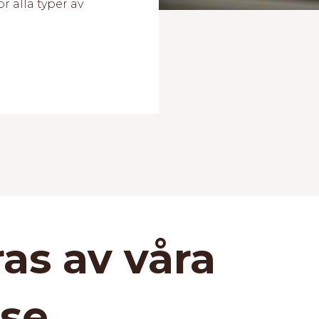
r alla typer av
ras av våra
se