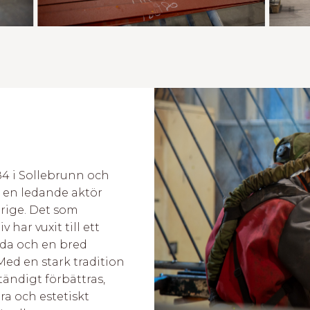
84 i Sollebrunn och
l en ledande aktör
erige. Det som
v har vuxit till ett
lda och en bred
Med en stark tradition
tändigt förbättras,
ara och estetiskt