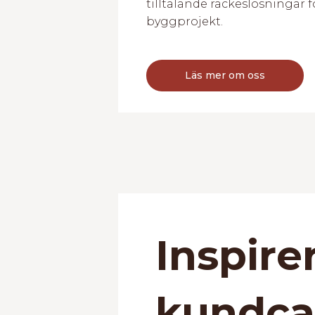
tilltalande räckeslösningar fö
byggprojekt.
Läs mer om oss
Inspire
kundca