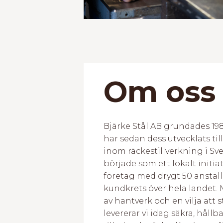
Om oss
Bjärke Stål AB grundades 19
har sedan dess utvecklats til
inom räckestillverkning i Sv
började som ett lokalt initiati
företag med drygt 50 anstäl
kundkrets över hela landet. 
av hantverk och en vilja att s
levererar vi idag säkra, hållb