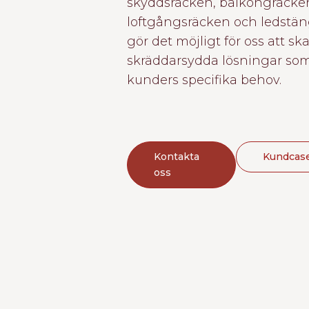
skyddsräcken, balkongräcke
loftgångsräcken och ledstäng
gör det möjligt för oss att sk
skräddarsydda lösningar som
kunders specifika behov.
Kontakta
Kundcas
oss