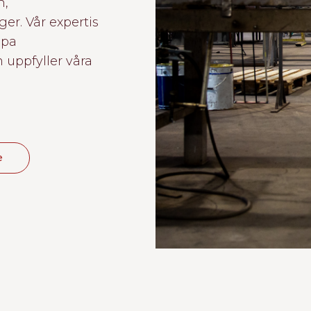
n,
er. Vår expertis
apa
 uppfyller våra
e